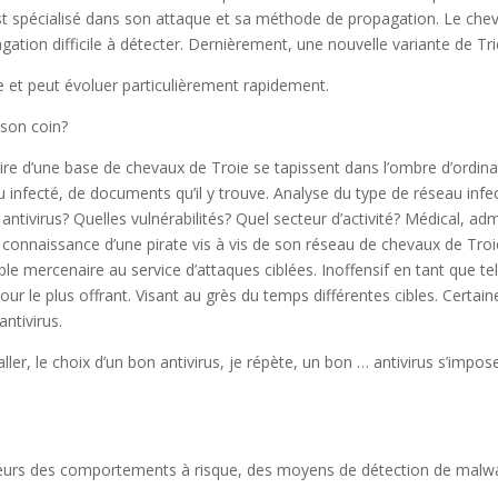
t spécialisé dans son attaque et sa méthode de propagation. Le che
tion difficile à détecter. Dernièrement, une nouvelle variante de Tri
ire et peut évoluer particulièrement rapidement.
 son coin?
taire d’une base de chevaux de Troie se tapissent dans l’ombre d’ord
u infecté, de documents qu’il y trouve. Analyse du type de réseau infec
ntivirus? Quelles vulnérabilités? Quel secteur d’activité? Médical, admi
 de connaissance d’une pirate vis à vis de son réseau de chevaux de Tr
le mercenaire au service d’attaques ciblées. Inoffensif en tant que tel
our le plus offrant. Visant au grès du temps différentes cibles. Certa
ntivirus.
taller, le choix d’un bon antivirus, je répète, un bon … antivirus s’impos
urs des comportements à risque, des moyens de détection de malware 