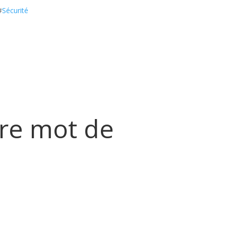
#
Sécurité
tre mot de